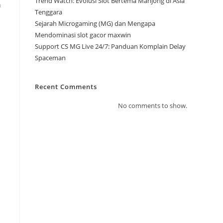
Trend Watch: Evolusi Slot Bertema Mahjong di Asia
n
Tenggara
Sejarah Microgaming (MG) dan Mengapa
Mendominasi slot gacor maxwin
Support CS MG Live 24/7: Panduan Komplain Delay
Spaceman
Recent Comments
No comments to show.