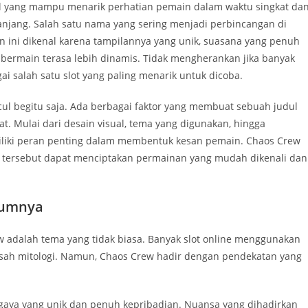
ul yang mampu menarik perhatian pemain dalam waktu singkat da
njang. Salah satu nama yang sering menjadi perbincangan di
 ini dikenal karena tampilannya yang unik, suasana yang penuh
 bermain terasa lebih dinamis. Tidak mengherankan jika banyak
 salah satu slot yang paling menarik untuk dicoba.
cul begitu saja. Ada berbagai faktor yang membuat sebuah judul
. Mulai dari desain visual, tema yang digunakan, hingga
liki peran penting dalam membentuk kesan pemain. Chaos Crew
 tersebut dapat menciptakan permainan yang mudah dikenali dan
mumnya
ew adalah tema yang tidak biasa. Banyak slot online menggunakan
kisah mitologi. Namun, Chaos Crew hadir dengan pendekatan yang
aya yang unik dan penuh kepribadian. Nuansa yang dihadirkan