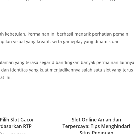
ah kebetulan. Permainan ini berhasil menarik perhatian pemain
pilan visual yang kreatif, serta gameplay yang dinamis dan
alaman yang terasa segar dibandingkan banyak permainan lainnya
 dan identitas yang kuat menjadikannya salah satu slot yang terus
t ini.
 Pilih Slot Gacor
Slot Online Aman dan
rdasarkan RTP
Terpercaya: Tips Menghindari
Situs Penipuan