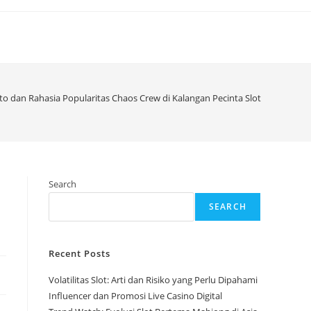
to dan Rahasia Popularitas Chaos Crew di Kalangan Pecinta Slot
Search
SEARCH
Recent Posts
Volatilitas Slot: Arti dan Risiko yang Perlu Dipahami
Influencer dan Promosi Live Casino Digital