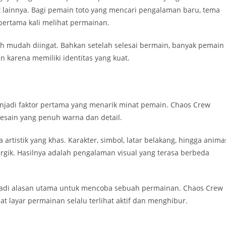
ot lainnya. Bagi pemain toto yang mencari pengalaman baru, tema
pertama kali melihat permainan.
h mudah diingat. Bahkan setelah selesai bermain, banyak pemain
 karena memiliki identitas yang kuat.
menjadi faktor pertama yang menarik minat pemain. Chaos Crew
esain yang penuh warna dan detail.
tistik yang khas. Karakter, simbol, latar belakang, hingga anima
gik. Hasilnya adalah pengalaman visual yang terasa berbeda
jadi alasan utama untuk mencoba sebuah permainan. Chaos Crew
layar permainan selalu terlihat aktif dan menghibur.