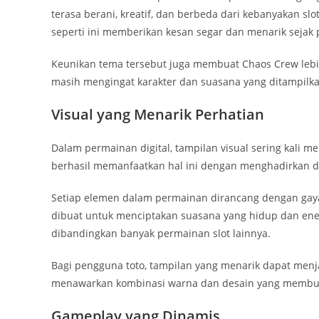
terasa berani, kreatif, dan berbeda dari kebanyakan sl
seperti ini memberikan kesan segar dan menarik sejak 
Keunikan tema tersebut juga membuat Chaos Crew lebi
masih mengingat karakter dan suasana yang ditampilkan
Visual yang Menarik Perhatian
Dalam permainan digital, tampilan visual sering kali 
berhasil memanfaatkan hal ini dengan menghadirkan d
Setiap elemen dalam permainan dirancang dengan gaya ar
dibuat untuk menciptakan suasana yang hidup dan ener
dibandingkan banyak permainan slot lainnya.
Bagi pengguna toto, tampilan yang menarik dapat men
menawarkan kombinasi warna dan desain yang membuat 
Gameplay yang Dinamis