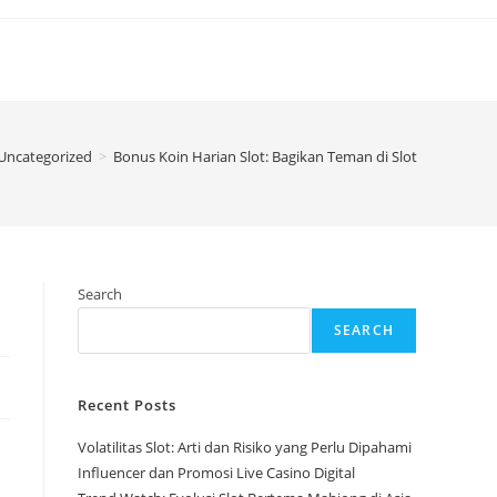
Uncategorized
>
Bonus Koin Harian Slot: Bagikan Teman di Slot
Search
SEARCH
Recent Posts
Volatilitas Slot: Arti dan Risiko yang Perlu Dipahami
Influencer dan Promosi Live Casino Digital