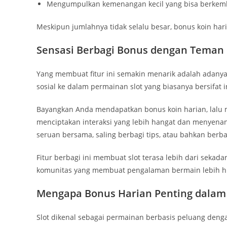
Mengumpulkan kemenangan kecil yang bisa berke
Meskipun jumlahnya tidak selalu besar, bonus koin har
Sensasi Berbagi Bonus dengan Teman
Yang membuat fitur ini semakin menarik adalah adany
sosial ke dalam permainan slot yang biasanya bersifat i
Bayangkan Anda mendapatkan bonus koin harian, lalu 
menciptakan interaksi yang lebih hangat dan menyenan
seruan bersama, saling berbagi tips, atau bahkan be
Fitur berbagi ini membuat slot terasa lebih dari sek
komunitas yang membuat pengalaman bermain lebih h
Mengapa Bonus Harian Penting dalam 
Slot dikenal sebagai permainan berbasis peluang de