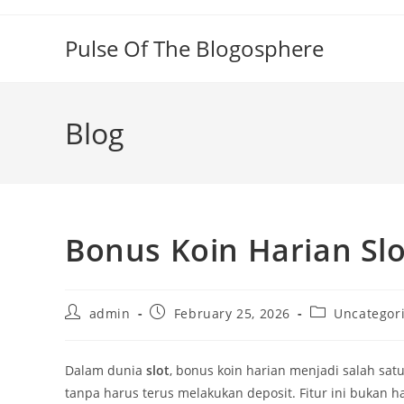
Skip
to
Pulse Of The Blogosphere
content
Blog
Bonus Koin Harian Slo
Post
Post
Post
admin
February 25, 2026
Uncategor
author:
published:
category:
Dalam dunia
slot
, bonus koin harian menjadi salah sa
tanpa harus terus melakukan deposit. Fitur ini bukan 