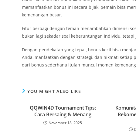
memanfaatkan bonus ini secara bijak, pemain bisa me
kemenangan besar.
Fitur berbagi dengan teman menambahkan dimensi sos
bukan lagi sekadar soal keberuntungan individu, teta
Dengan pendekatan yang tepat, bonus kecil bisa menjad
Anda, manfaatkan dengan strategi, dan nikmati setiap
dari bonus sederhana itulah muncul momen kemenanga
YOU MIGHT ALSO LIKE
QQWIN4D Tournament Tips:
Komunita
Cara Bersaing & Menang
Rekomen
November 18, 2025