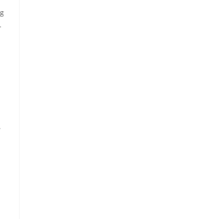
ng
.
.