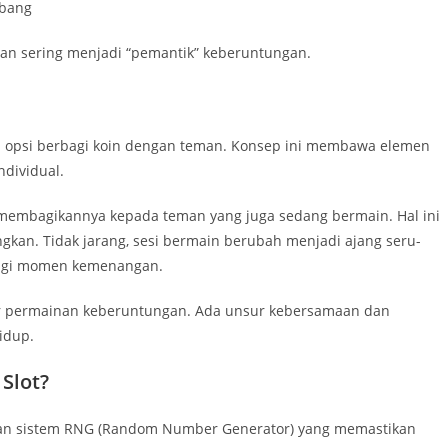
mbang
ian sering menjadi “pemantik” keberuntungan.
a opsi berbagi koin dengan teman. Konsep ini membawa elemen
ndividual.
membagikannya kepada teman yang juga sedang bermain. Hal ini
gkan. Tidak jarang, sesi bermain berubah menjadi ajang seru-
rbagi momen kemenangan.
adar permainan keberuntungan. Ada unsur kebersamaan dan
idup.
Slot?
ngan sistem RNG (Random Number Generator) yang memastikan