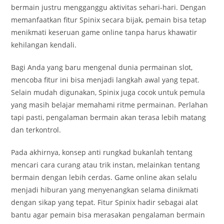
bermain justru mengganggu aktivitas sehari-hari. Dengan
memanfaatkan fitur Spinix secara bijak, pemain bisa tetap
menikmati keseruan game online tanpa harus khawatir
kehilangan kendali.
Bagi Anda yang baru mengenal dunia permainan slot,
mencoba fitur ini bisa menjadi langkah awal yang tepat.
Selain mudah digunakan, Spinix juga cocok untuk pemula
yang masih belajar memahami ritme permainan. Perlahan
tapi pasti, pengalaman bermain akan terasa lebih matang
dan terkontrol.
Pada akhirnya, konsep anti rungkad bukanlah tentang
mencari cara curang atau trik instan, melainkan tentang
bermain dengan lebih cerdas. Game online akan selalu
menjadi hiburan yang menyenangkan selama dinikmati
dengan sikap yang tepat. Fitur Spinix hadir sebagai alat
bantu agar pemain bisa merasakan pengalaman bermain