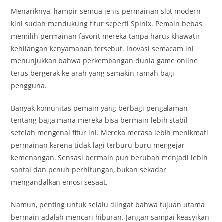
Menariknya, hampir semua jenis permainan slot modern
kini sudah mendukung fitur seperti Spinix. Pemain bebas
memilih permainan favorit mereka tanpa harus khawatir
kehilangan kenyamanan tersebut. Inovasi semacam ini
menunjukkan bahwa perkembangan dunia game online
terus bergerak ke arah yang semakin ramah bagi
pengguna.
Banyak komunitas pemain yang berbagi pengalaman
tentang bagaimana mereka bisa bermain lebih stabil
setelah mengenal fitur ini. Mereka merasa lebih menikmati
permainan karena tidak lagi terburu-buru mengejar
kemenangan. Sensasi bermain pun berubah menjadi lebih
santai dan penuh perhitungan, bukan sekadar
mengandalkan emosi sesaat.
Namun, penting untuk selalu diingat bahwa tujuan utama
bermain adalah mencari hiburan. Jangan sampai keasyikan