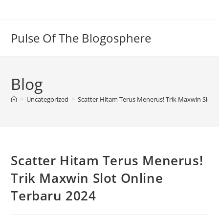
Skip
to
content
Pulse Of The Blogosphere
Blog
>
Uncategorized
>
Scatter Hitam Terus Menerus! Trik Maxwin Slot 
Scatter Hitam Terus Menerus!
Trik Maxwin Slot Online
Terbaru 2024