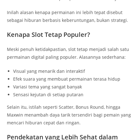
Inilah alasan kenapa permainan ini lebih tepat disebut
sebagai hiburan berbasis keberuntungan, bukan strategi.
Kenapa Slot Tetap Populer?
Meski penuh ketidakpastian, slot tetap menjadi salah satu
permainan digital paling populer. Alasannya sederhana:
Visual yang menarik dan interaktif
Efek suara yang membuat permainan terasa hidup
Variasi tema yang sangat banyak
Sensasi kejutan di setiap putaran
Selain itu, istilah seperti Scatter, Bonus Round, hingga
Maxwin menambah daya tarik tersendiri bagi pemain yang
mencari hiburan cepat dan ringan.
Pendekatan yang Lebih Sehat dalam