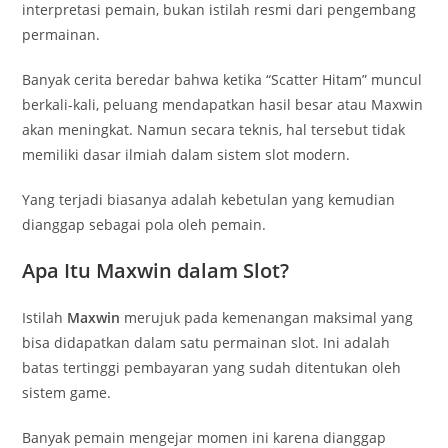
interpretasi pemain, bukan istilah resmi dari pengembang
permainan.
Banyak cerita beredar bahwa ketika “Scatter Hitam” muncul
berkali-kali, peluang mendapatkan hasil besar atau Maxwin
akan meningkat. Namun secara teknis, hal tersebut tidak
memiliki dasar ilmiah dalam sistem slot modern.
Yang terjadi biasanya adalah kebetulan yang kemudian
dianggap sebagai pola oleh pemain.
Apa Itu Maxwin dalam Slot?
Istilah
Maxwin
merujuk pada kemenangan maksimal yang
bisa didapatkan dalam satu permainan slot. Ini adalah
batas tertinggi pembayaran yang sudah ditentukan oleh
sistem game.
Banyak pemain mengejar momen ini karena dianggap