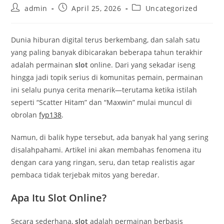
Post
Post
Post
admin
April 25, 2026
Uncategorized
author:
published:
category:
Dunia hiburan digital terus berkembang, dan salah satu
yang paling banyak dibicarakan beberapa tahun terakhir
adalah permainan
slot
online. Dari yang sekadar iseng
hingga jadi topik serius di komunitas pemain, permainan
ini selalu punya cerita menarik—terutama ketika istilah
seperti “Scatter Hitam” dan “Maxwin” mulai muncul di
obrolan
fyp138
.
Namun, di balik hype tersebut, ada banyak hal yang sering
disalahpahami. Artikel ini akan membahas fenomena itu
dengan cara yang ringan, seru, dan tetap realistis agar
pembaca tidak terjebak mitos yang beredar.
Apa Itu Slot Online?
Secara sederhana,
slot
adalah permainan berbasis