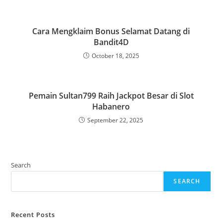
Cara Mengklaim Bonus Selamat Datang di
Bandit4D
October 18, 2025
Pemain Sultan799 Raih Jackpot Besar di Slot
Habanero
September 22, 2025
Search
SEARCH
Recent Posts