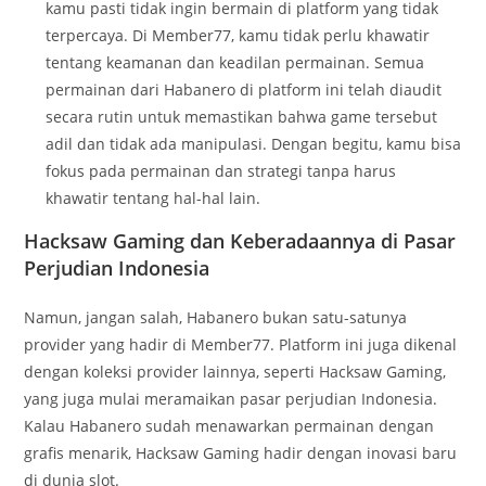
kamu pasti tidak ingin bermain di platform yang tidak
terpercaya. Di Member77, kamu tidak perlu khawatir
tentang keamanan dan keadilan permainan. Semua
permainan dari Habanero di platform ini telah diaudit
secara rutin untuk memastikan bahwa game tersebut
adil dan tidak ada manipulasi. Dengan begitu, kamu bisa
fokus pada permainan dan strategi tanpa harus
khawatir tentang hal-hal lain.
Hacksaw Gaming dan Keberadaannya di Pasar
Perjudian Indonesia
Namun, jangan salah, Habanero bukan satu-satunya
provider yang hadir di Member77. Platform ini juga dikenal
dengan koleksi provider lainnya, seperti Hacksaw Gaming,
yang juga mulai meramaikan pasar perjudian Indonesia.
Kalau Habanero sudah menawarkan permainan dengan
grafis menarik, Hacksaw Gaming hadir dengan inovasi baru
di dunia slot.