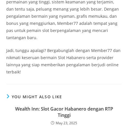
permainan yang tinggi, sistem keamanan yang terjamin,
dan tentu saja, peluang menang yang lebih besar. Dengan
pengalaman bermain yang nyaman, grafis memukau, dan
bonus yang menggiurkan, Member77 adalah tempat yang
pas untuk pemain slot berpengalaman yang mencari
tantangan baru.
Jadi, tunggu apalagi? Bergabunglah dengan Member77 dan
nikmati keseruan bermain Slot Habanero serta provider
lainnya yang siap memberikan pengalaman berjudi online
terbaik!
YOU MIGHT ALSO LIKE
Wealth Inn: Slot Gacor Habanero dengan RTP
Tinggi
May 23, 2025