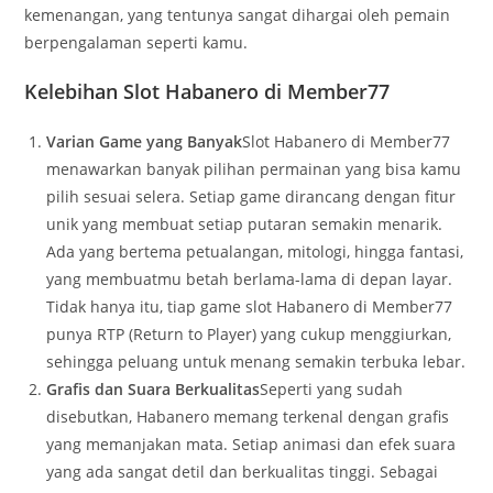
kemenangan, yang tentunya sangat dihargai oleh pemain
berpengalaman seperti kamu.
Kelebihan Slot Habanero di Member77
Varian Game yang Banyak
Slot Habanero di Member77
menawarkan banyak pilihan permainan yang bisa kamu
pilih sesuai selera. Setiap game dirancang dengan fitur
unik yang membuat setiap putaran semakin menarik.
Ada yang bertema petualangan, mitologi, hingga fantasi,
yang membuatmu betah berlama-lama di depan layar.
Tidak hanya itu, tiap game slot Habanero di Member77
punya RTP (Return to Player) yang cukup menggiurkan,
sehingga peluang untuk menang semakin terbuka lebar.
Grafis dan Suara Berkualitas
Seperti yang sudah
disebutkan, Habanero memang terkenal dengan grafis
yang memanjakan mata. Setiap animasi dan efek suara
yang ada sangat detil dan berkualitas tinggi. Sebagai