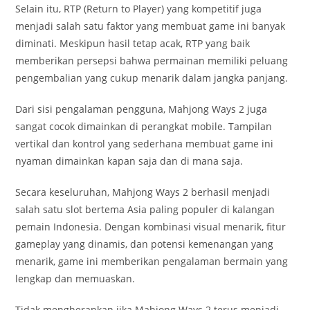
Selain itu, RTP (Return to Player) yang kompetitif juga
menjadi salah satu faktor yang membuat game ini banyak
diminati. Meskipun hasil tetap acak, RTP yang baik
memberikan persepsi bahwa permainan memiliki peluang
pengembalian yang cukup menarik dalam jangka panjang.
Dari sisi pengalaman pengguna, Mahjong Ways 2 juga
sangat cocok dimainkan di perangkat mobile. Tampilan
vertikal dan kontrol yang sederhana membuat game ini
nyaman dimainkan kapan saja dan di mana saja.
Secara keseluruhan, Mahjong Ways 2 berhasil menjadi
salah satu slot bertema Asia paling populer di kalangan
pemain Indonesia. Dengan kombinasi visual menarik, fitur
gameplay yang dinamis, dan potensi kemenangan yang
menarik, game ini memberikan pengalaman bermain yang
lengkap dan memuaskan.
Tidak mengherankan jika Mahjong Ways 2 terus menjadi