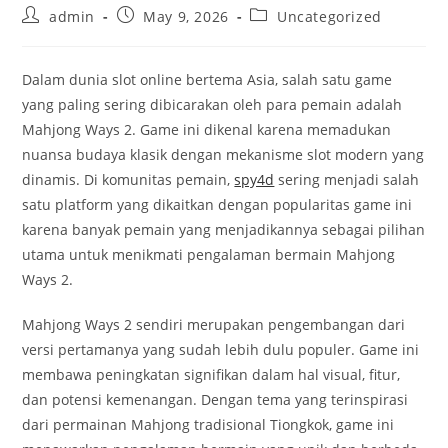
Post
Post
Post
admin
May 9, 2026
Uncategorized
author:
published:
category:
Dalam dunia slot online bertema Asia, salah satu game
yang paling sering dibicarakan oleh para pemain adalah
Mahjong Ways 2. Game ini dikenal karena memadukan
nuansa budaya klasik dengan mekanisme slot modern yang
dinamis. Di komunitas pemain,
spy4d
sering menjadi salah
satu platform yang dikaitkan dengan popularitas game ini
karena banyak pemain yang menjadikannya sebagai pilihan
utama untuk menikmati pengalaman bermain Mahjong
Ways 2.
Mahjong Ways 2 sendiri merupakan pengembangan dari
versi pertamanya yang sudah lebih dulu populer. Game ini
membawa peningkatan signifikan dalam hal visual, fitur,
dan potensi kemenangan. Dengan tema yang terinspirasi
dari permainan Mahjong tradisional Tiongkok, game ini