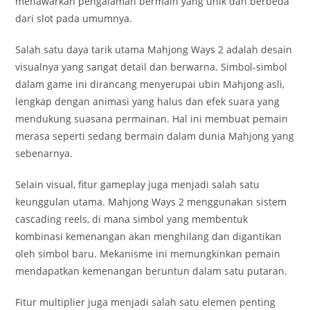
menawarkan pengalaman bermain yang unik dan berbeda
dari slot pada umumnya.
Salah satu daya tarik utama Mahjong Ways 2 adalah desain
visualnya yang sangat detail dan berwarna. Simbol-simbol
dalam game ini dirancang menyerupai ubin Mahjong asli,
lengkap dengan animasi yang halus dan efek suara yang
mendukung suasana permainan. Hal ini membuat pemain
merasa seperti sedang bermain dalam dunia Mahjong yang
sebenarnya.
Selain visual, fitur gameplay juga menjadi salah satu
keunggulan utama. Mahjong Ways 2 menggunakan sistem
cascading reels, di mana simbol yang membentuk
kombinasi kemenangan akan menghilang dan digantikan
oleh simbol baru. Mekanisme ini memungkinkan pemain
mendapatkan kemenangan beruntun dalam satu putaran.
Fitur multiplier juga menjadi salah satu elemen penting