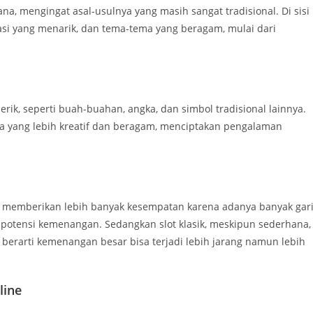
ana, mengingat asal-usulnya yang masih sangat tradisional. Di sisi
masi yang menarik, dan tema-tema yang beragam, mulai dari
erik, seperti buah-buahan, angka, dan simbol tradisional lainnya.
tema yang lebih kreatif dan beragam, menciptakan pengalaman
li memberikan lebih banyak kesempatan karena adanya banyak gar
potensi kemenangan. Sedangkan slot klasik, meskipun sederhana,
ang berarti kemenangan besar bisa terjadi lebih jarang namun lebih
line