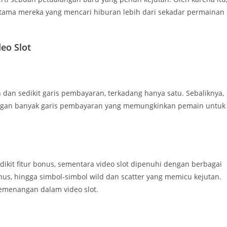
rutama mereka yang mencari hiburan lebih dari sekadar permainan
eo Slot
n dan sedikit garis pembayaran, terkadang hanya satu. Sebaliknya,
 dengan banyak garis pembayaran yang memungkinkan pemain untuk
dikit fitur bonus, sementara video slot dipenuhi dengan berbagai
onus, hingga simbol-simbol wild dan scatter yang memicu kejutan.
kemenangan dalam video slot.