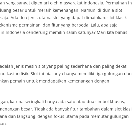
buran yang sangat digemari oleh masyarakat Indonesia. Permainan in
luang besar untuk meraih kemenangan. Namun, di dunia slot
saja. Ada dua jenis utama slot yang dapat dimainkan: slot klasik
mekanisme permainan, dan fitur yang berbeda. Lalu, apa saja
 Indonesia cenderung memilih salah satunya? Mari kita bahas
s, adalah jenis mesin slot yang paling sederhana dan paling dekat
no-kasino fisik. Slot ini biasanya hanya memiliki tiga gulungan dan
kinkan pemain untuk mendapatkan kemenangan dengan
an, karena seringkali hanya ada satu atau dua simbol khusus,
emenangan besar. Tidak ada banyak fitur tambahan dalam slot klasi
na dan langsung, dengan fokus utama pada memutar gulungan
kan.