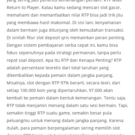
Return to Player. Kalau kamu sedang mencari slot gacor,
memahami dan memanfaatkan nilai RTP bisa jadi trik jitu
yang membawa hasil maksimal. Di sisi lain, kenyamanan
dalam bermain juga ditunjang oleh kemudahan transaksi.
Di sinilah fitur slot deposit qris memainkan peran penting.
Dengan sistem pembayaran serba cepat ini, kamu bisa
fokus sepenuhnya pada strategi permainan, tanpa perlu
repot soal deposit. Apa Itu RTP dan Kenapa Penting? RTP
adalah persentase teoretis dari total taruhan yang
dikembalikan kepada pemain dalam jangka panjang.
Misalnya, slot dengan RTP 97% berarti, secara teori, dari
setiap 100.000 koin yang dipertaruhkan, 97.000 akan
kembali ke pemain dalam bentuk kemenangan. Tentu saja,
RTP tidak menjamin menang dalam satu sesi bermain. Tapi,
semakin tinggi RTP suatu game, semakin besar pula
peluangmu untuk menang dalam jangka panjang. Karena
itulah, para pemain berpengalaman sering memilih slot