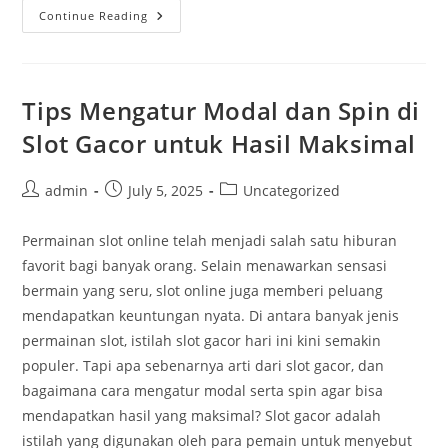
Perbandingan
Continue Reading
Slot
Habanero
Dengan
Penyedia
Lain
Di
Tips Mengatur Modal dan Spin di
Jagobet
Slot Gacor untuk Hasil Maksimal
Post
Post
Post
admin
July 5, 2025
Uncategorized
author:
published:
category:
Permainan slot online telah menjadi salah satu hiburan
favorit bagi banyak orang. Selain menawarkan sensasi
bermain yang seru, slot online juga memberi peluang
mendapatkan keuntungan nyata. Di antara banyak jenis
permainan slot, istilah slot gacor hari ini kini semakin
populer. Tapi apa sebenarnya arti dari slot gacor, dan
bagaimana cara mengatur modal serta spin agar bisa
mendapatkan hasil yang maksimal? Slot gacor adalah
istilah yang digunakan oleh para pemain untuk menyebut