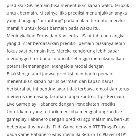
prediksi SGP, pemain bisa menentukan kapan waktu terbaik
untuk bermain. Misalnya, jika prediksi menunjukkan angka
yang dianggap “beruntung” pada malam tertentu, mereka
memilih untuk fokus bermain pada waktu itu.
Meningkatkan Fokus dan KonsentrasiSaat tahu ada angka
yang diincar berdasarkan prediksi, pemain biasanya lebih
fokus saat bermain live. Mereka cenderung lebih sabar
menunggu fitur bonus muncul, sehingga memaksimalkan
potensi kemenangan. Mengelola Modal dengan
BijakMengetahui jadwal prediksi membantu pemain
menentukan kapan harus bermain dan kapan harus
beristirahat. Ini penting agar tidak terbawa emosi dan terus
menerus memasang taruhan tanpa kontrol. Tips Bermain
Live Gameplay Habanero dengan Pendekatan Prediksi
Untuk kamu yang tertarik mencoba menggabungkan live
gameplay Habanero dengan prediksi sgp malam ini, berikut
beberapa tips praktis: Pilih Game dengan RTP TinggiFokus
pada game Habanero yang memiliki Return To Player (RTP)