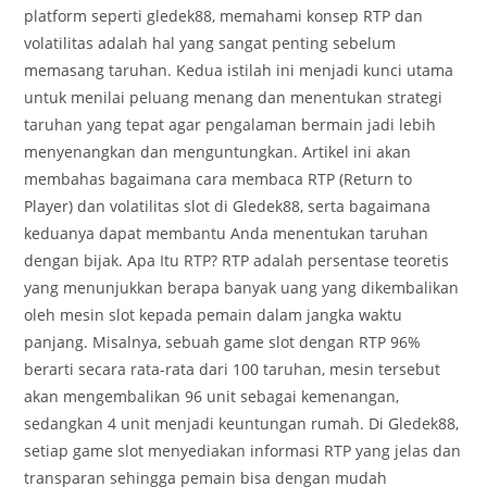
platform seperti gledek88, memahami konsep RTP dan
volatilitas adalah hal yang sangat penting sebelum
memasang taruhan. Kedua istilah ini menjadi kunci utama
untuk menilai peluang menang dan menentukan strategi
taruhan yang tepat agar pengalaman bermain jadi lebih
menyenangkan dan menguntungkan. Artikel ini akan
membahas bagaimana cara membaca RTP (Return to
Player) dan volatilitas slot di Gledek88, serta bagaimana
keduanya dapat membantu Anda menentukan taruhan
dengan bijak. Apa Itu RTP? RTP adalah persentase teoretis
yang menunjukkan berapa banyak uang yang dikembalikan
oleh mesin slot kepada pemain dalam jangka waktu
panjang. Misalnya, sebuah game slot dengan RTP 96%
berarti secara rata-rata dari 100 taruhan, mesin tersebut
akan mengembalikan 96 unit sebagai kemenangan,
sedangkan 4 unit menjadi keuntungan rumah. Di Gledek88,
setiap game slot menyediakan informasi RTP yang jelas dan
transparan sehingga pemain bisa dengan mudah