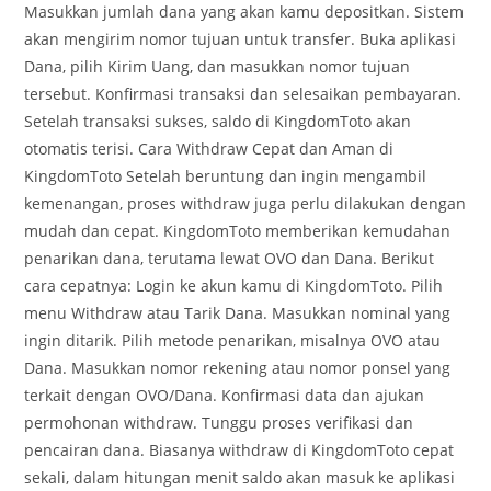
Masukkan jumlah dana yang akan kamu depositkan. Sistem
akan mengirim nomor tujuan untuk transfer. Buka aplikasi
Dana, pilih Kirim Uang, dan masukkan nomor tujuan
tersebut. Konfirmasi transaksi dan selesaikan pembayaran.
Setelah transaksi sukses, saldo di KingdomToto akan
otomatis terisi. Cara Withdraw Cepat dan Aman di
KingdomToto Setelah beruntung dan ingin mengambil
kemenangan, proses withdraw juga perlu dilakukan dengan
mudah dan cepat. KingdomToto memberikan kemudahan
penarikan dana, terutama lewat OVO dan Dana. Berikut
cara cepatnya: Login ke akun kamu di KingdomToto. Pilih
menu Withdraw atau Tarik Dana. Masukkan nominal yang
ingin ditarik. Pilih metode penarikan, misalnya OVO atau
Dana. Masukkan nomor rekening atau nomor ponsel yang
terkait dengan OVO/Dana. Konfirmasi data dan ajukan
permohonan withdraw. Tunggu proses verifikasi dan
pencairan dana. Biasanya withdraw di KingdomToto cepat
sekali, dalam hitungan menit saldo akan masuk ke aplikasi