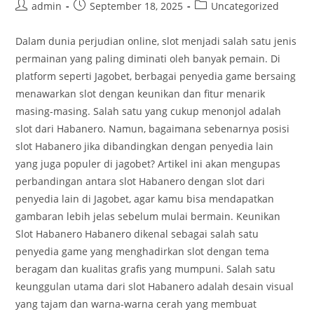
Post
Post
Post
admin
September 18, 2025
Uncategorized
author:
published:
category:
Dalam dunia perjudian online, slot menjadi salah satu jenis
permainan yang paling diminati oleh banyak pemain. Di
platform seperti Jagobet, berbagai penyedia game bersaing
menawarkan slot dengan keunikan dan fitur menarik
masing-masing. Salah satu yang cukup menonjol adalah
slot dari Habanero. Namun, bagaimana sebenarnya posisi
slot Habanero jika dibandingkan dengan penyedia lain
yang juga populer di jagobet? Artikel ini akan mengupas
perbandingan antara slot Habanero dengan slot dari
penyedia lain di Jagobet, agar kamu bisa mendapatkan
gambaran lebih jelas sebelum mulai bermain. Keunikan
Slot Habanero Habanero dikenal sebagai salah satu
penyedia game yang menghadirkan slot dengan tema
beragam dan kualitas grafis yang mumpuni. Salah satu
keunggulan utama dari slot Habanero adalah desain visual
yang tajam dan warna-warna cerah yang membuat