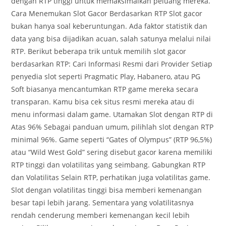
dengan RTP tinggi untuk memaksimalkan peluang mereka.
Cara Menemukan Slot Gacor Berdasarkan RTP Slot gacor
bukan hanya soal keberuntungan. Ada faktor statistik dan
data yang bisa dijadikan acuan, salah satunya melalui nilai
RTP. Berikut beberapa trik untuk memilih slot gacor
berdasarkan RTP: Cari Informasi Resmi dari Provider Setiap
penyedia slot seperti Pragmatic Play, Habanero, atau PG
Soft biasanya mencantumkan RTP game mereka secara
transparan. Kamu bisa cek situs resmi mereka atau di
menu informasi dalam game. Utamakan Slot dengan RTP di
Atas 96% Sebagai panduan umum, pilihlah slot dengan RTP
minimal 96%. Game seperti “Gates of Olympus” (RTP 96,5%)
atau “Wild West Gold” sering disebut gacor karena memiliki
RTP tinggi dan volatilitas yang seimbang. Gabungkan RTP
dan Volatilitas Selain RTP, perhatikan juga volatilitas game.
Slot dengan volatilitas tinggi bisa memberi kemenangan
besar tapi lebih jarang. Sementara yang volatilitasnya
rendah cenderung memberi kemenangan kecil lebih