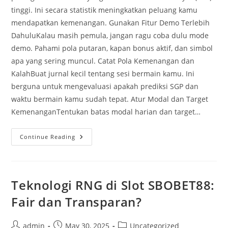
tinggi. Ini secara statistik meningkatkan peluang kamu
mendapatkan kemenangan. Gunakan Fitur Demo Terlebih
DahuluKalau masih pemula, jangan ragu coba dulu mode
demo. Pahami pola putaran, kapan bonus aktif, dan simbol
apa yang sering muncul. Catat Pola Kemenangan dan
KalahBuat jurnal kecil tentang sesi bermain kamu. Ini
berguna untuk mengevaluasi apakah prediksi SGP dan
waktu bermain kamu sudah tepat. Atur Modal dan Target
KemenanganTentukan batas modal harian dan target…
Live
Continue Reading
Gameplay
Habanero
&
Analisis
Prediksi SGP
Realtime
Teknologi RNG di Slot SBOBET88:
Fair dan Transparan?
Post
Post
Post
admin
May 30, 2025
Uncategorized