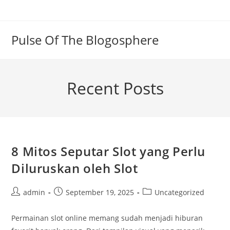
Skip
to
content
Pulse Of The Blogosphere
Recent Posts
8 Mitos Seputar Slot yang Perlu
Diluruskan oleh Slot
Post
Post
Post
admin
September 19, 2025
Uncategorized
author:
published:
category:
Permainan slot online memang sudah menjadi hiburan