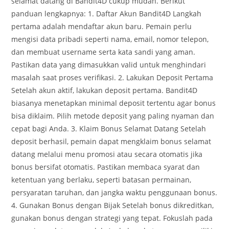
selamat datang di Bandit4D cukup mudah. Berikut
panduan lengkapnya: 1. Daftar Akun Bandit4D Langkah
pertama adalah mendaftar akun baru. Pemain perlu
mengisi data pribadi seperti nama, email, nomor telepon,
dan membuat username serta kata sandi yang aman.
Pastikan data yang dimasukkan valid untuk menghindari
masalah saat proses verifikasi. 2. Lakukan Deposit Pertama
Setelah akun aktif, lakukan deposit pertama. Bandit4D
biasanya menetapkan minimal deposit tertentu agar bonus
bisa diklaim. Pilih metode deposit yang paling nyaman dan
cepat bagi Anda. 3. Klaim Bonus Selamat Datang Setelah
deposit berhasil, pemain dapat mengklaim bonus selamat
datang melalui menu promosi atau secara otomatis jika
bonus bersifat otomatis. Pastikan membaca syarat dan
ketentuan yang berlaku, seperti batasan permainan,
persyaratan taruhan, dan jangka waktu penggunaan bonus.
4. Gunakan Bonus dengan Bijak Setelah bonus dikreditkan,
gunakan bonus dengan strategi yang tepat. Fokuslah pada