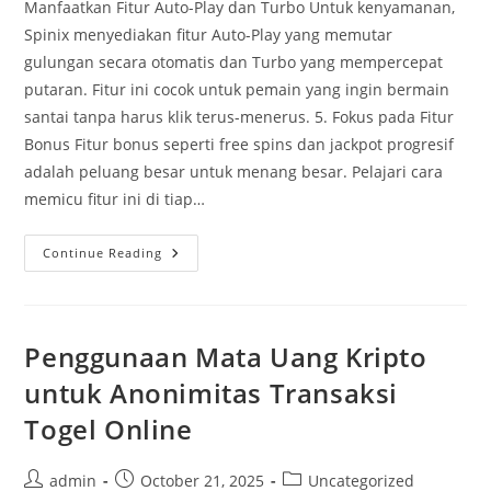
Manfaatkan Fitur Auto-Play dan Turbo Untuk kenyamanan,
Spinix menyediakan fitur Auto-Play yang memutar
gulungan secara otomatis dan Turbo yang mempercepat
putaran. Fitur ini cocok untuk pemain yang ingin bermain
santai tanpa harus klik terus-menerus. 5. Fokus pada Fitur
Bonus Fitur bonus seperti free spins dan jackpot progresif
adalah peluang besar untuk menang besar. Pelajari cara
memicu fitur ini di tiap…
Panduan
Continue Reading
Lengkap
Bermain
Slot
Spinix
Di
Mulia77
Penggunaan Mata Uang Kripto
Untuk
Pemula
untuk Anonimitas Transaksi
Togel Online
Post
Post
Post
admin
October 21, 2025
Uncategorized