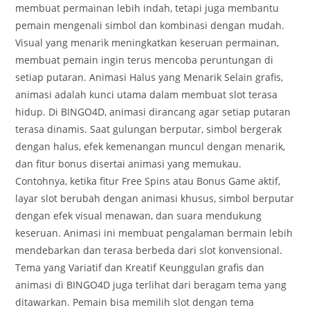
membuat permainan lebih indah, tetapi juga membantu
pemain mengenali simbol dan kombinasi dengan mudah.
Visual yang menarik meningkatkan keseruan permainan,
membuat pemain ingin terus mencoba peruntungan di
setiap putaran. Animasi Halus yang Menarik Selain grafis,
animasi adalah kunci utama dalam membuat slot terasa
hidup. Di BINGO4D, animasi dirancang agar setiap putaran
terasa dinamis. Saat gulungan berputar, simbol bergerak
dengan halus, efek kemenangan muncul dengan menarik,
dan fitur bonus disertai animasi yang memukau.
Contohnya, ketika fitur Free Spins atau Bonus Game aktif,
layar slot berubah dengan animasi khusus, simbol berputar
dengan efek visual menawan, dan suara mendukung
keseruan. Animasi ini membuat pengalaman bermain lebih
mendebarkan dan terasa berbeda dari slot konvensional.
Tema yang Variatif dan Kreatif Keunggulan grafis dan
animasi di BINGO4D juga terlihat dari beragam tema yang
ditawarkan. Pemain bisa memilih slot dengan tema