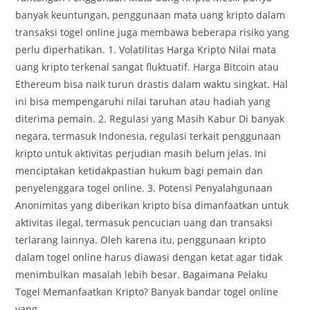
banyak keuntungan, penggunaan mata uang kripto dalam
transaksi togel online juga membawa beberapa risiko yang
perlu diperhatikan. 1. Volatilitas Harga Kripto Nilai mata
uang kripto terkenal sangat fluktuatif. Harga Bitcoin atau
Ethereum bisa naik turun drastis dalam waktu singkat. Hal
ini bisa mempengaruhi nilai taruhan atau hadiah yang
diterima pemain. 2. Regulasi yang Masih Kabur Di banyak
negara, termasuk Indonesia, regulasi terkait penggunaan
kripto untuk aktivitas perjudian masih belum jelas. Ini
menciptakan ketidakpastian hukum bagi pemain dan
penyelenggara togel online. 3. Potensi Penyalahgunaan
Anonimitas yang diberikan kripto bisa dimanfaatkan untuk
aktivitas ilegal, termasuk pencucian uang dan transaksi
terlarang lainnya. Oleh karena itu, penggunaan kripto
dalam togel online harus diawasi dengan ketat agar tidak
menimbulkan masalah lebih besar. Bagaimana Pelaku
Togel Memanfaatkan Kripto? Banyak bandar togel online
yang…