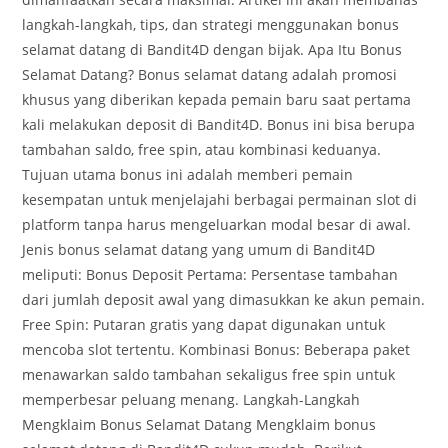
langkah-langkah, tips, dan strategi menggunakan bonus
selamat datang di Bandit4D dengan bijak. Apa Itu Bonus
Selamat Datang? Bonus selamat datang adalah promosi
khusus yang diberikan kepada pemain baru saat pertama
kali melakukan deposit di Bandit4D. Bonus ini bisa berupa
tambahan saldo, free spin, atau kombinasi keduanya.
Tujuan utama bonus ini adalah memberi pemain
kesempatan untuk menjelajahi berbagai permainan slot di
platform tanpa harus mengeluarkan modal besar di awal.
Jenis bonus selamat datang yang umum di Bandit4D
meliputi: Bonus Deposit Pertama: Persentase tambahan
dari jumlah deposit awal yang dimasukkan ke akun pemain.
Free Spin: Putaran gratis yang dapat digunakan untuk
mencoba slot tertentu. Kombinasi Bonus: Beberapa paket
menawarkan saldo tambahan sekaligus free spin untuk
memperbesar peluang menang. Langkah-Langkah
Mengklaim Bonus Selamat Datang Mengklaim bonus