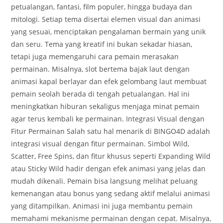
petualangan, fantasi, film populer, hingga budaya dan
mitologi. Setiap tema disertai elemen visual dan animasi
yang sesuai, menciptakan pengalaman bermain yang unik
dan seru. Tema yang kreatif ini bukan sekadar hiasan,
tetapi juga memengaruhi cara pemain merasakan
permainan. Misalnya, slot bertema bajak laut dengan
animasi kapal berlayar dan efek gelombang laut membuat
pemain seolah berada di tengah petualangan. Hal ini
meningkatkan hiburan sekaligus menjaga minat pemain
agar terus kembali ke permainan. Integrasi Visual dengan
Fitur Permainan Salah satu hal menarik di BINGO4D adalah
integrasi visual dengan fitur permainan. Simbol Wild,
Scatter, Free Spins, dan fitur khusus seperti Expanding Wild
atau Sticky Wild hadir dengan efek animasi yang jelas dan
mudah dikenali. Pemain bisa langsung melihat peluang
kemenangan atau bonus yang sedang aktif melalui animasi
yang ditampilkan. Animasi ini juga membantu pemain
memahami mekanisme permainan dengan cepat. Misalnya,