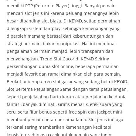
memiliki RTP (Return to Player) tinggi. Banyak pemain
mencari slot jenis ini karena peluang menangnya lebih
besar dibanding slot biasa. Di KEY4D, setiap permainan
dilengkapi sistem fair play, sehingga kemenangan yang
diperoleh memang berasal dari keberuntungan dan
strategi bermain, bukan manipulasi. Hal ini membuat
pengalaman bermain menjadi lebih transparan dan
menyenangkan. Trend Slot Gacor di KEY4D Seiring
perkembangan dunia slot online, beberapa permainan
menjadi favorit dan ramai dimainkan oleh para pemain.
Berikut beberapa tren slot gacor yang sedang hot di KEY4D:
Slot Bertema PetualanganGame dengan tema petualangan,
seperti penjelajahan harta karun atau perjalanan ke dunia
fantasi, banyak diminati. Grafis menarik, efek suara yang
seru, serta fitur bonus seperti free spin dan jackpot mini
membuat pemain betah berlama-lama. Slot jenis ini juga
terkenal sering memberikan kemenangan kecil tapi
konsisten, sehingga cocok untuk pemain yang ingin