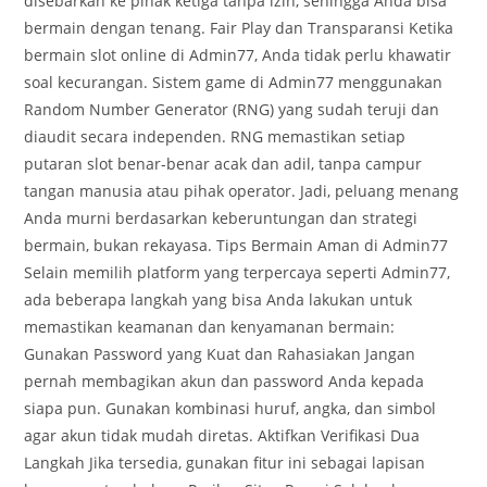
disebarkan ke pihak ketiga tanpa izin, sehingga Anda bisa
bermain dengan tenang. Fair Play dan Transparansi Ketika
bermain slot online di Admin77, Anda tidak perlu khawatir
soal kecurangan. Sistem game di Admin77 menggunakan
Random Number Generator (RNG) yang sudah teruji dan
diaudit secara independen. RNG memastikan setiap
putaran slot benar-benar acak dan adil, tanpa campur
tangan manusia atau pihak operator. Jadi, peluang menang
Anda murni berdasarkan keberuntungan dan strategi
bermain, bukan rekayasa. Tips Bermain Aman di Admin77
Selain memilih platform yang terpercaya seperti Admin77,
ada beberapa langkah yang bisa Anda lakukan untuk
memastikan keamanan dan kenyamanan bermain:
Gunakan Password yang Kuat dan Rahasiakan Jangan
pernah membagikan akun dan password Anda kepada
siapa pun. Gunakan kombinasi huruf, angka, dan simbol
agar akun tidak mudah diretas. Aktifkan Verifikasi Dua
Langkah Jika tersedia, gunakan fitur ini sebagai lapisan