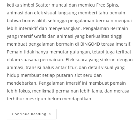
ketika simbol Scatter muncul dan memicu Free Spins,
animasi dan efek visual langsung memberi tahu pemain
bahwa bonus aktif, sehingga pengalaman bermain menjadi
lebih interaktif dan menyenangkan. Pengalaman Bermain
yang Imersif Grafis dan animasi yang berkualitas tinggi
membuat pengalaman bermain di BINGO4D terasa imersif.
Pemain tidak hanya memutar gulungan, tetapi juga terlibat
dalam suasana permainan. Efek suara yang sinkron dengan
animasi, transisi halus antar fitur, dan detail visual yang
hidup membuat setiap putaran slot seru dan
mendebarkan. Pengalaman imersif ini membuat pemain
lebih fokus, menikmati permainan lebih lama, dan merasa
terhibur meskipun belum mendapatkan…
Bagaimana
Continue Reading
Slot
BINGO4D
Menyajikan
Grafis
Dan