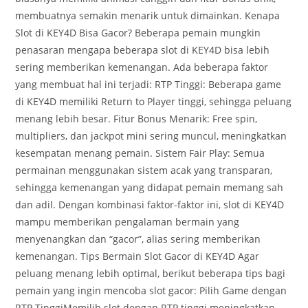
membuatnya semakin menarik untuk dimainkan. Kenapa
Slot di KEY4D Bisa Gacor? Beberapa pemain mungkin
penasaran mengapa beberapa slot di KEY4D bisa lebih
sering memberikan kemenangan. Ada beberapa faktor
yang membuat hal ini terjadi: RTP Tinggi: Beberapa game
di KEY4D memiliki Return to Player tinggi, sehingga peluang
menang lebih besar. Fitur Bonus Menarik: Free spin,
multipliers, dan jackpot mini sering muncul, meningkatkan
kesempatan menang pemain. Sistem Fair Play: Semua
permainan menggunakan sistem acak yang transparan,
sehingga kemenangan yang didapat pemain memang sah
dan adil. Dengan kombinasi faktor-faktor ini, slot di KEY4D
mampu memberikan pengalaman bermain yang
menyenangkan dan “gacor”, alias sering memberikan
kemenangan. Tips Bermain Slot Gacor di KEY4D Agar
peluang menang lebih optimal, berikut beberapa tips bagi
pemain yang ingin mencoba slot gacor: Pilih Game dengan
RTP TinggiMemilih slot dengan RTP tinggi meningkatkan