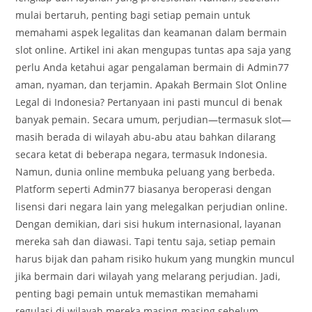
mulai bertaruh, penting bagi setiap pemain untuk
memahami aspek legalitas dan keamanan dalam bermain
slot online. Artikel ini akan mengupas tuntas apa saja yang
perlu Anda ketahui agar pengalaman bermain di Admin77
aman, nyaman, dan terjamin. Apakah Bermain Slot Online
Legal di Indonesia? Pertanyaan ini pasti muncul di benak
banyak pemain. Secara umum, perjudian—termasuk slot—
masih berada di wilayah abu-abu atau bahkan dilarang
secara ketat di beberapa negara, termasuk Indonesia.
Namun, dunia online membuka peluang yang berbeda.
Platform seperti Admin77 biasanya beroperasi dengan
lisensi dari negara lain yang melegalkan perjudian online.
Dengan demikian, dari sisi hukum internasional, layanan
mereka sah dan diawasi. Tapi tentu saja, setiap pemain
harus bijak dan paham risiko hukum yang mungkin muncul
jika bermain dari wilayah yang melarang perjudian. Jadi,
penting bagi pemain untuk memastikan memahami
regulasi di wilayah mereka masing-masing sebelum