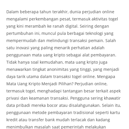
author:
published:
category:
Dalam beberapa tahun terakhir, dunia perjudian online
mengalami perkembangan pesat, termasuk aktivitas togel
yang kini merambah ke ranah digital. Seiring dengan
pertumbuhan ini, muncul pula berbagai teknologi yang
mempermudah dan melindungi transaksi pemain. Salah
satu inovasi yang paling menarik perhatian adalah
penggunaan mata uang kripto sebagai alat pembayaran.
Tidak hanya soal kemudahan, mata uang kripto juga
menawarkan tingkat anonimitas yang tinggi, yang menjadi
daya tarik utama dalam transaksi togel online. Mengapa
Mata Uang Kripto Menjadi Pilihan? Perjudian online,
termasuk togel, menghadapi tantangan besar terkait aspek
privasi dan keamanan transaksi. Pengguna sering khawatir
data pribadi mereka bocor atau disalahgunakan. Selain itu,
penggunaan metode pembayaran tradisional seperti kartu
kredit atau transfer bank mudah terlacak dan kadang
menimbulkan masalah saat pemerintah melakukan