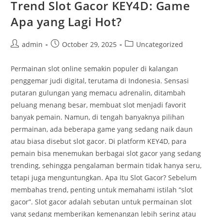
Animasi
Trend Slot Gacor KEY4D: Game
Berkualitas
Tinggi
Apa yang Lagi Hot?
Post
Post
Post
admin
October 29, 2025
Uncategorized
author:
published:
category:
Permainan slot online semakin populer di kalangan
penggemar judi digital, terutama di Indonesia. Sensasi
putaran gulungan yang memacu adrenalin, ditambah
peluang menang besar, membuat slot menjadi favorit
banyak pemain. Namun, di tengah banyaknya pilihan
permainan, ada beberapa game yang sedang naik daun
atau biasa disebut slot gacor. Di platform KEY4D, para
pemain bisa menemukan berbagai slot gacor yang sedang
trending, sehingga pengalaman bermain tidak hanya seru,
tetapi juga menguntungkan. Apa Itu Slot Gacor? Sebelum
membahas trend, penting untuk memahami istilah “slot
gacor”. Slot gacor adalah sebutan untuk permainan slot
yang sedang memberikan kemenangan lebih sering atau