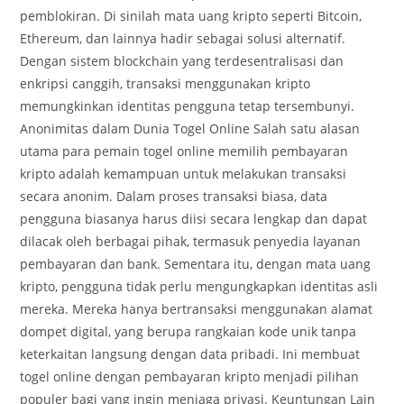
pemblokiran. Di sinilah mata uang kripto seperti Bitcoin,
Ethereum, dan lainnya hadir sebagai solusi alternatif.
Dengan sistem blockchain yang terdesentralisasi dan
enkripsi canggih, transaksi menggunakan kripto
memungkinkan identitas pengguna tetap tersembunyi.
Anonimitas dalam Dunia Togel Online Salah satu alasan
utama para pemain togel online memilih pembayaran
kripto adalah kemampuan untuk melakukan transaksi
secara anonim. Dalam proses transaksi biasa, data
pengguna biasanya harus diisi secara lengkap dan dapat
dilacak oleh berbagai pihak, termasuk penyedia layanan
pembayaran dan bank. Sementara itu, dengan mata uang
kripto, pengguna tidak perlu mengungkapkan identitas asli
mereka. Mereka hanya bertransaksi menggunakan alamat
dompet digital, yang berupa rangkaian kode unik tanpa
keterkaitan langsung dengan data pribadi. Ini membuat
togel online dengan pembayaran kripto menjadi pilihan
populer bagi yang ingin menjaga privasi. Keuntungan Lain