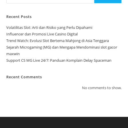
Recent Posts
Volatilitas Slot: Arti dan Risiko yang Perlu Dipahami
Influencer dan Promosi Live Casino Digital
Trend Watch: Evolusi Slot Bertema Mahjong di Asia Tenggara
Sejarah Microgaming (MG) dan Mengapa Mendominasi slot gacor
maxwin
Support CS MG Live 24/7: Panduan Komplain Delay Spaceman
Recent Comments
No comments to show.