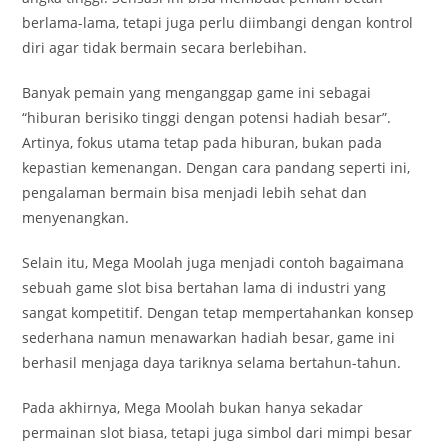
berlama-lama, tetapi juga perlu diimbangi dengan kontrol
diri agar tidak bermain secara berlebihan.
Banyak pemain yang menganggap game ini sebagai
“hiburan berisiko tinggi dengan potensi hadiah besar”.
Artinya, fokus utama tetap pada hiburan, bukan pada
kepastian kemenangan. Dengan cara pandang seperti ini,
pengalaman bermain bisa menjadi lebih sehat dan
menyenangkan.
Selain itu, Mega Moolah juga menjadi contoh bagaimana
sebuah game slot bisa bertahan lama di industri yang
sangat kompetitif. Dengan tetap mempertahankan konsep
sederhana namun menawarkan hadiah besar, game ini
berhasil menjaga daya tariknya selama bertahun-tahun.
Pada akhirnya, Mega Moolah bukan hanya sekadar
permainan slot biasa, tetapi juga simbol dari mimpi besar