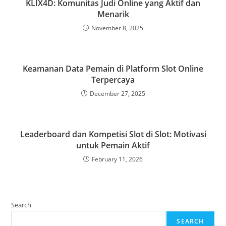
KLIX4D: Komunitas Judi Online yang Aktif dan
Menarik
November 8, 2025
Keamanan Data Pemain di Platform Slot Online
Terpercaya
December 27, 2025
Leaderboard dan Kompetisi Slot di Slot: Motivasi
untuk Pemain Aktif
February 11, 2026
Search
SEARCH