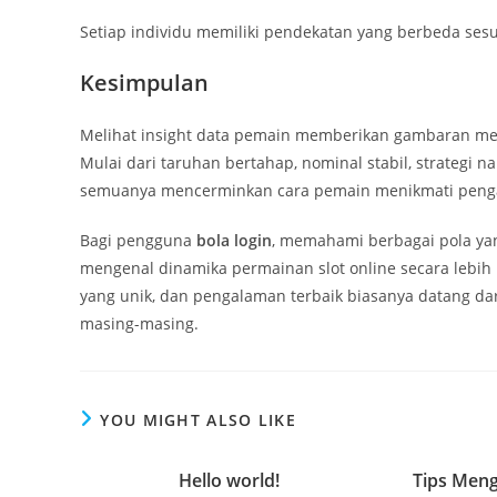
Setiap individu memiliki pendekatan yang berbeda ses
Kesimpulan
Melihat insight data pemain memberikan gambaran mena
Mulai dari taruhan bertahap, nominal stabil, strategi n
semuanya mencerminkan cara pemain menikmati peng
Bagi pengguna
bola login
, memahami berbagai pola y
mengenal dinamika permainan slot online secara lebih
yang unik, dan pengalaman terbaik biasanya datang dar
masing-masing.
YOU MIGHT ALSO LIKE
Hello world!
Tips Meng