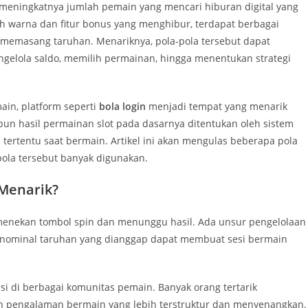
 meningkatnya jumlah pemain yang mencari hiburan digital yang
nuh warna dan fitur bonus yang menghibur, terdapat berbagai
t memasang taruhan. Menariknya, pola-pola tersebut dapat
lola saldo, memilih permainan, hingga menentukan strategi
main, platform seperti
bola login
menjadi tempat yang menarik
pun hasil permainan slot pada dasarnya ditentukan oleh sistem
 tertentu saat bermain. Artikel ini akan mengulas beberapa pola
pola tersebut banyak digunakan.
Menarik?
 menekan tombol spin dan menunggu hasil. Ada unsur pengelolaan
 nominal taruhan yang dianggap dapat membuat sesi bermain
si di berbagai komunitas pemain. Banyak orang tertarik
n pengalaman bermain yang lebih terstruktur dan menyenangkan.