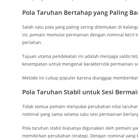
Pola Taruhan Bertahap yang Paling B
Salah satu pola yang paling sering ditemukan di kala
ini, pemain memulai permainan dengan nominal kecil t
perlahan.
Tujuan utama pendekatan ini adalah menjaga saldo teta
kesempatan untuk mengenal karakteristik permainan 
Metode ini cukup populer karena dianggap memberikan f
Pola Taruhan Stabil untuk Sesi Berma
Tidak semua pemain menyukai perubahan nilai taruhan 
nominal yang sama selama satu sesi permainan berlan
Pola taruhan stabil biasanya digunakan oleh pemain y
memikirkan perubahan strategi. Dengan nominal yang ko