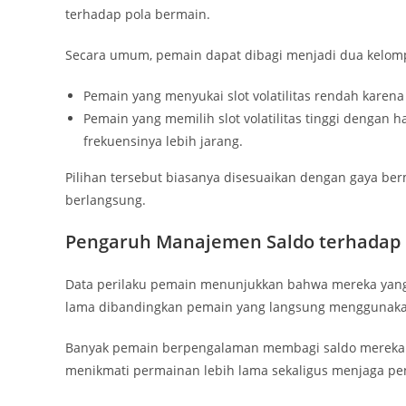
terhadap pola bermain.
Secara umum, pemain dapat dibagi menjadi dua kelom
Pemain yang menyukai slot volatilitas rendah karen
Pemain yang memilih slot volatilitas tinggi denga
frekuensinya lebih jarang.
Pilihan tersebut biasanya disesuaikan dengan gaya b
berlangsung.
Pengaruh Manajemen Saldo terhadap 
Data perilaku pemain menunjukkan bahwa mereka yang
lama dibandingkan pemain yang langsung menggunakan
Banyak pemain berpengalaman membagi saldo mereka 
menikmati permainan lebih lama sekaligus menjaga pe