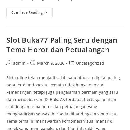
Catat!
Continue Reading
Ini
Pola
Gacor
Anti
Zonk
Terbaru
Slot Buka77 Paling Seru dengan
Dari
Xgslot88
Tema Horor dan Petualangan
Login
Post
Post
Post
admin
March 9, 2026
Uncategorized
author:
published:
category:
Slot online telah menjadi salah satu hiburan digital paling
populer di Indonesia. Pemain tidak hanya mencari
kemenangan, tetapi juga pengalaman bermain yang seru
dan mendebarkan. Di Buka77, terdapat berbagai pilihan
slot dengan tema horor dan petualangan yang
menghadirkan sensasi berbeda dibandingkan slot biasa.
Tema-tema ini menawarkan kombinasi visual menarik,
musik yang menegangkan, dan fitur interaktif yang