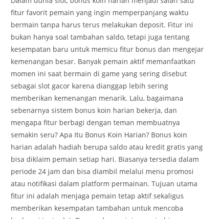
Dalam dunia slot, bonus koin harian menjadi salah satu
fitur favorit pemain yang ingin memperpanjang waktu
bermain tanpa harus terus melakukan deposit. Fitur ini
bukan hanya soal tambahan saldo, tetapi juga tentang
kesempatan baru untuk memicu fitur bonus dan mengejar
kemenangan besar. Banyak pemain aktif memanfaatkan
momen ini saat bermain di game yang sering disebut
sebagai slot gacor karena dianggap lebih sering
memberikan kemenangan menarik. Lalu, bagaimana
sebenarnya sistem bonus koin harian bekerja, dan
mengapa fitur berbagi dengan teman membuatnya
semakin seru? Apa Itu Bonus Koin Harian? Bonus koin
harian adalah hadiah berupa saldo atau kredit gratis yang
bisa diklaim pemain setiap hari. Biasanya tersedia dalam
periode 24 jam dan bisa diambil melalui menu promosi
atau notifikasi dalam platform permainan. Tujuan utama
fitur ini adalah menjaga pemain tetap aktif sekaligus
memberikan kesempatan tambahan untuk mencoba