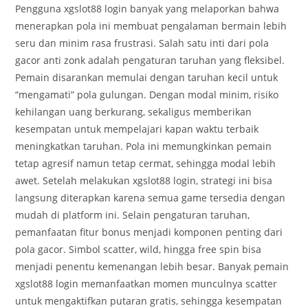
Pengguna xgslot88 login banyak yang melaporkan bahwa
menerapkan pola ini membuat pengalaman bermain lebih
seru dan minim rasa frustrasi. Salah satu inti dari pola
gacor anti zonk adalah pengaturan taruhan yang fleksibel.
Pemain disarankan memulai dengan taruhan kecil untuk
“mengamati” pola gulungan. Dengan modal minim, risiko
kehilangan uang berkurang, sekaligus memberikan
kesempatan untuk mempelajari kapan waktu terbaik
meningkatkan taruhan. Pola ini memungkinkan pemain
tetap agresif namun tetap cermat, sehingga modal lebih
awet. Setelah melakukan xgslot88 login, strategi ini bisa
langsung diterapkan karena semua game tersedia dengan
mudah di platform ini. Selain pengaturan taruhan,
pemanfaatan fitur bonus menjadi komponen penting dari
pola gacor. Simbol scatter, wild, hingga free spin bisa
menjadi penentu kemenangan lebih besar. Banyak pemain
xgslot88 login memanfaatkan momen munculnya scatter
untuk mengaktifkan putaran gratis, sehingga kesempatan