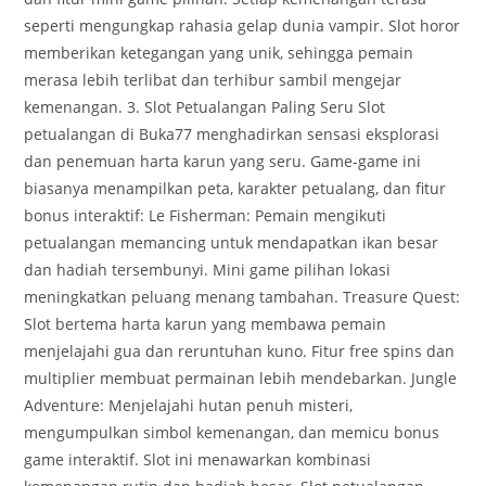
seperti mengungkap rahasia gelap dunia vampir. Slot horor
memberikan ketegangan yang unik, sehingga pemain
merasa lebih terlibat dan terhibur sambil mengejar
kemenangan. 3. Slot Petualangan Paling Seru Slot
petualangan di Buka77 menghadirkan sensasi eksplorasi
dan penemuan harta karun yang seru. Game-game ini
biasanya menampilkan peta, karakter petualang, dan fitur
bonus interaktif: Le Fisherman: Pemain mengikuti
petualangan memancing untuk mendapatkan ikan besar
dan hadiah tersembunyi. Mini game pilihan lokasi
meningkatkan peluang menang tambahan. Treasure Quest:
Slot bertema harta karun yang membawa pemain
menjelajahi gua dan reruntuhan kuno. Fitur free spins dan
multiplier membuat permainan lebih mendebarkan. Jungle
Adventure: Menjelajahi hutan penuh misteri,
mengumpulkan simbol kemenangan, dan memicu bonus
game interaktif. Slot ini menawarkan kombinasi