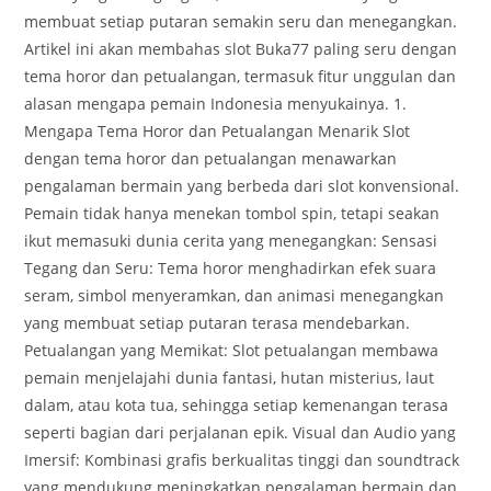
membuat setiap putaran semakin seru dan menegangkan.
Artikel ini akan membahas slot Buka77 paling seru dengan
tema horor dan petualangan, termasuk fitur unggulan dan
alasan mengapa pemain Indonesia menyukainya. 1.
Mengapa Tema Horor dan Petualangan Menarik Slot
dengan tema horor dan petualangan menawarkan
pengalaman bermain yang berbeda dari slot konvensional.
Pemain tidak hanya menekan tombol spin, tetapi seakan
ikut memasuki dunia cerita yang menegangkan: Sensasi
Tegang dan Seru: Tema horor menghadirkan efek suara
seram, simbol menyeramkan, dan animasi menegangkan
yang membuat setiap putaran terasa mendebarkan.
Petualangan yang Memikat: Slot petualangan membawa
pemain menjelajahi dunia fantasi, hutan misterius, laut
dalam, atau kota tua, sehingga setiap kemenangan terasa
seperti bagian dari perjalanan epik. Visual dan Audio yang
Imersif: Kombinasi grafis berkualitas tinggi dan soundtrack
yang mendukung meningkatkan pengalaman bermain dan