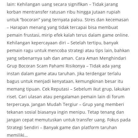
lain: Kehilangan uang secara signifikan – Tidak jarang
korban mentransfer ratusan ribu hingga jutaan rupiah
untuk “bocoran” yang ternyata palsu. Stres dan kecemasan
– Harapan menang yang tidak tercapai bisa membuat
pemain frustasi, mirip efek kalah terus dalam game online.
Kehilangan kepercayaan diri – Setelah tertipu, banyak
pemain ragu untuk mencoba strategi atau tips lain, bahkan
yang sebenarnya sah dan aman. Cara Aman Menghindari
Grup Bocoran Scam Pahami Risikonya – Tidak ada yang
instan dalam game atau taruhan. Jika terdengar terlalu
bagus untuk menjadi kenyataan, kemungkinan besar itu
memang tipuan. Cek Reputasi – Sebelum ikut grup, lakukan
riset. Cari ulasan atau pengalaman pemain lain di forum
terpercaya. Jangan Mudah Tergiur – Grup yang memberi
tekanan sosial biasanya ingin menipu. Tetap tenang dan
jangan cepat memutuskan untuk transfer uang. Fokus pada
Strategi Sendiri – Banyak game dan platform taruhan
memiliki…