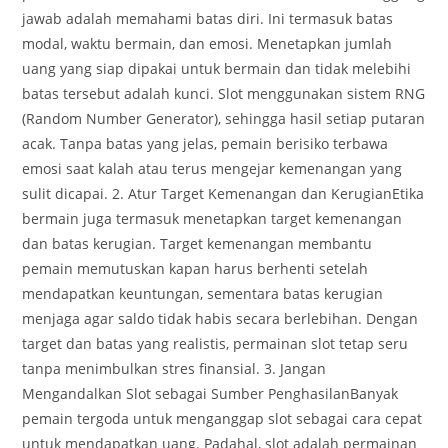
jawab adalah memahami batas diri. Ini termasuk batas
modal, waktu bermain, dan emosi. Menetapkan jumlah
uang yang siap dipakai untuk bermain dan tidak melebihi
batas tersebut adalah kunci. Slot menggunakan sistem RNG
(Random Number Generator), sehingga hasil setiap putaran
acak. Tanpa batas yang jelas, pemain berisiko terbawa
emosi saat kalah atau terus mengejar kemenangan yang
sulit dicapai. 2. Atur Target Kemenangan dan KerugianEtika
bermain juga termasuk menetapkan target kemenangan
dan batas kerugian. Target kemenangan membantu
pemain memutuskan kapan harus berhenti setelah
mendapatkan keuntungan, sementara batas kerugian
menjaga agar saldo tidak habis secara berlebihan. Dengan
target dan batas yang realistis, permainan slot tetap seru
tanpa menimbulkan stres finansial. 3. Jangan
Mengandalkan Slot sebagai Sumber PenghasilanBanyak
pemain tergoda untuk menganggap slot sebagai cara cepat
untuk mendapatkan uang. Padahal, slot adalah permainan