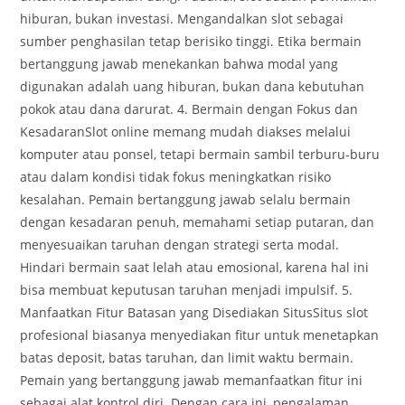
hiburan, bukan investasi. Mengandalkan slot sebagai
sumber penghasilan tetap berisiko tinggi. Etika bermain
bertanggung jawab menekankan bahwa modal yang
digunakan adalah uang hiburan, bukan dana kebutuhan
pokok atau dana darurat. 4. Bermain dengan Fokus dan
KesadaranSlot online memang mudah diakses melalui
komputer atau ponsel, tetapi bermain sambil terburu-buru
atau dalam kondisi tidak fokus meningkatkan risiko
kesalahan. Pemain bertanggung jawab selalu bermain
dengan kesadaran penuh, memahami setiap putaran, dan
menyesuaikan taruhan dengan strategi serta modal.
Hindari bermain saat lelah atau emosional, karena hal ini
bisa membuat keputusan taruhan menjadi impulsif. 5.
Manfaatkan Fitur Batasan yang Disediakan SitusSitus slot
profesional biasanya menyediakan fitur untuk menetapkan
batas deposit, batas taruhan, dan limit waktu bermain.
Pemain yang bertanggung jawab memanfaatkan fitur ini
sebagai alat kontrol diri. Dengan cara ini, pengalaman