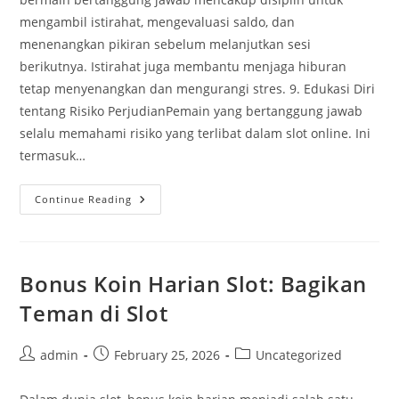
mengambil istirahat, mengevaluasi saldo, dan
menenangkan pikiran sebelum melanjutkan sesi
berikutnya. Istirahat juga membantu menjaga hiburan
tetap menyenangkan dan mengurangi stres. 9. Edukasi Diri
tentang Risiko PerjudianPemain yang bertanggung jawab
selalu memahami risiko yang terlibat dalam slot online. Ini
termasuk…
Etika
Continue Reading
Bermain
Slot
Online
Yang
Bertanggung
Jawab
Bonus Koin Harian Slot: Bagikan
Teman di Slot
Post
Post
Post
admin
February 25, 2026
Uncategorized
author:
published:
category: