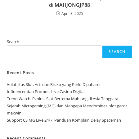
di MAHJONGJP88
April 3, 2025
Search
SEARCH
Recent Posts
Volatilitas Slot: Arti dan Risiko yang Perlu Dipahami
Influencer dan Promosi Live Casino Digital
Trend Watch: Evolusi Slot Bertema Mahjong di Asia Tenggara
Sejarah Microgaming (MG) dan Mengapa Mendominasi slot gacor
maxwin
Support CS MG Live 24/7: Panduan Komplain Delay Spaceman
Recent Comments