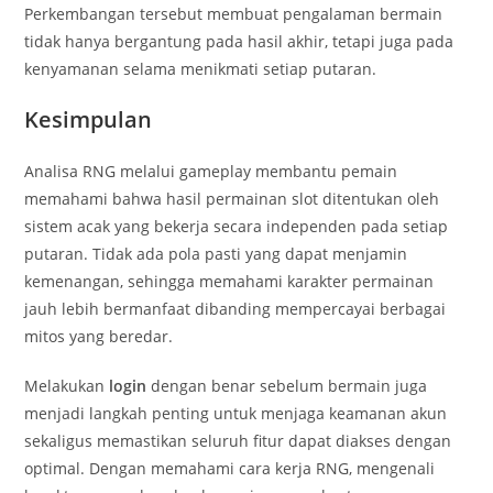
Perkembangan tersebut membuat pengalaman bermain
tidak hanya bergantung pada hasil akhir, tetapi juga pada
kenyamanan selama menikmati setiap putaran.
Kesimpulan
Analisa RNG melalui gameplay membantu pemain
memahami bahwa hasil permainan slot ditentukan oleh
sistem acak yang bekerja secara independen pada setiap
putaran. Tidak ada pola pasti yang dapat menjamin
kemenangan, sehingga memahami karakter permainan
jauh lebih bermanfaat dibanding mempercayai berbagai
mitos yang beredar.
Melakukan
login
dengan benar sebelum bermain juga
menjadi langkah penting untuk menjaga keamanan akun
sekaligus memastikan seluruh fitur dapat diakses dengan
optimal. Dengan memahami cara kerja RNG, mengenali