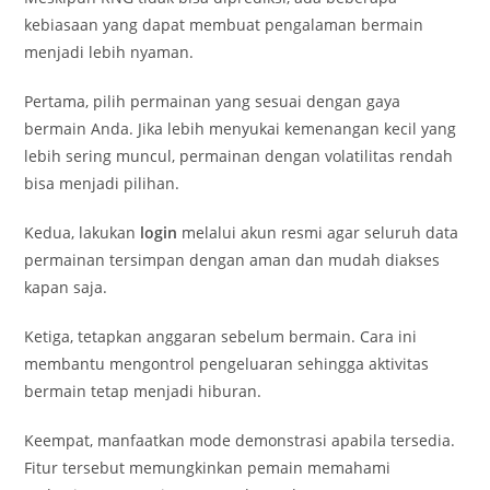
kebiasaan yang dapat membuat pengalaman bermain
menjadi lebih nyaman.
Pertama, pilih permainan yang sesuai dengan gaya
bermain Anda. Jika lebih menyukai kemenangan kecil yang
lebih sering muncul, permainan dengan volatilitas rendah
bisa menjadi pilihan.
Kedua, lakukan
login
melalui akun resmi agar seluruh data
permainan tersimpan dengan aman dan mudah diakses
kapan saja.
Ketiga, tetapkan anggaran sebelum bermain. Cara ini
membantu mengontrol pengeluaran sehingga aktivitas
bermain tetap menjadi hiburan.
Keempat, manfaatkan mode demonstrasi apabila tersedia.
Fitur tersebut memungkinkan pemain memahami