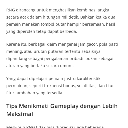
RNG dirancang untuk menghasilkan kombinasi angka
secara acak dalam hitungan milidetik. Bahkan ketika dua
pemain menekan tombol putar hampir bersamaan, hasil
yang diperoleh tetap dapat berbeda.
Karena itu, berbagai klaim mengenai jam gacor, pola pasti
menang, atau urutan putaran tertentu sebaiknya
dipandang sebagai pengalaman pribadi, bukan sebagai
aturan yang berlaku secara umum.
Yang dapat dipelajari pemain justru karakteristik
permainan, seperti frekuensi bonus, volatilitas, dan fitur-
fitur tambahan yang tersedia.
Tips Menikmati Gameplay dengan Lebih
Maksimal
Meskipun RNG tidak bisa diprediksi, ada beberapa